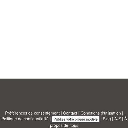
Préférences de consentement
|
Contact
|
Conditions d'utilisation
|
Politique de confidentialité
|
|
Blog
|
A-Z
|
À
Publiez votre propre modèle
propos de nous