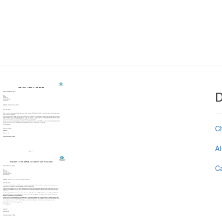
D
C
AI
Ca