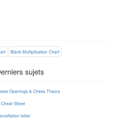
art
Blank Multiplication Chart
erniers sujets
hess Openings & Chess Theory
 Cheat Sheet
ncellation letter