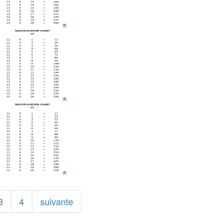
3
4
suivante