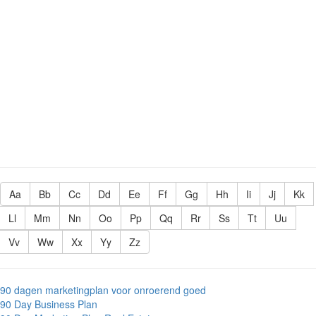
Aa
Bb
Cc
Dd
Ee
Ff
Gg
Hh
Ii
Jj
Kk
Ll
Mm
Nn
Oo
Pp
Qq
Rr
Ss
Tt
Uu
Vv
Ww
Xx
Yy
Zz
90 dagen marketingplan voor onroerend goed
90 Day Business Plan