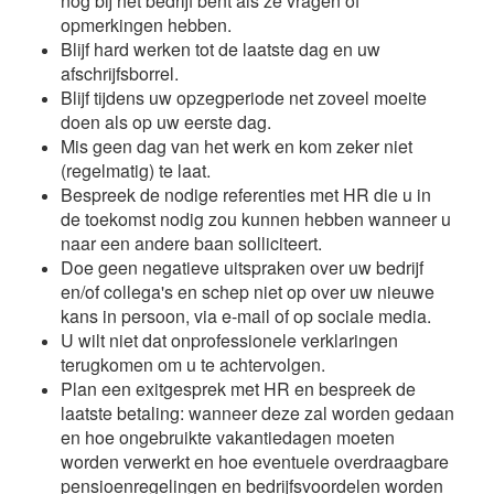
nog bij het bedrijf bent als ze vragen of
opmerkingen hebben.
Blijf hard werken tot de laatste dag en uw
afschrijfsborrel.
Blijf tijdens uw opzegperiode net zoveel moeite
doen als op uw eerste dag.
Mis geen dag van het werk en kom zeker niet
(regelmatig) te laat.
Bespreek de nodige referenties met HR die u in
de toekomst nodig zou kunnen hebben wanneer u
naar een andere baan solliciteert.
Doe geen negatieve uitspraken over uw bedrijf
en/of collega's en schep niet op over uw nieuwe
kans in persoon, via e-mail of op sociale media.
U wilt niet dat onprofessionele verklaringen
terugkomen om u te achtervolgen.
Plan een exitgesprek met HR en bespreek de
laatste betaling: wanneer deze zal worden gedaan
en hoe ongebruikte vakantiedagen moeten
worden verwerkt en hoe eventuele overdraagbare
pensioenregelingen en bedrijfsvoordelen worden