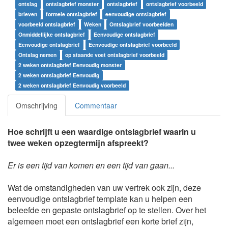
ontslag
ontslagbrief monster
ontslagbrief
ontslagbrief voorbeeld
brieven
formele ontslagbrief
eenvoudige ontslagbrief
voorbeeld ontslagbrief
Weken
Ontslagbrief voorbeelden
Onmiddellijke ontslagbrief
Eenvoudige ontslagbrief
Eenvoudige ontslagbrief
Eenvoudige ontslagbrief voorbeeld
Ontslag nemen
op staande voet ontslagbrief voorbeeld
2 weken ontslagbrief Eenvoudig monster
2 weken ontslagbrief Eenvoudig
2 weken ontslagbrief Eenvoudig voorbeeld
Omschrijving
Commentaar
Hoe schrijft u een waardige ontslagbrief waarin u
twee weken opzegtermijn afspreekt?
Er is een tijd van komen en een tijd van gaan...
Wat de omstandigheden van uw vertrek ook zijn, deze
eenvoudige ontslagbrief template kan u helpen een
beleefde en gepaste ontslagbrief op te stellen. Over het
algemeen moet een ontslagbrief een korte brief zijn,