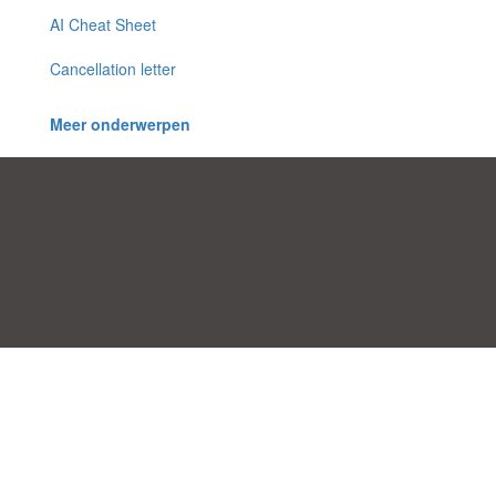
AI Cheat Sheet
Cancellation letter
Meer onderwerpen
Toestemmingsvoorkeuren
|
Contact
|
Algemene Voorwaarden
|
Cookies & Privacy
|
|
Blog
|
A-Z
|
NIEUW
|
Topics
Upload een document
|
Over ons
Allbusinesstemplates.com
ontworpen door
Etuzy
. Eigendom van 2011-
2026 Copyright © Etuzy ltd.