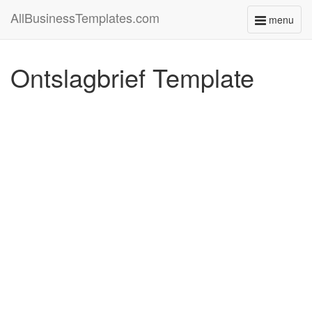
AllBusinessTemplates.com
menu
Toggle
navigati
Ontslagbrief Template