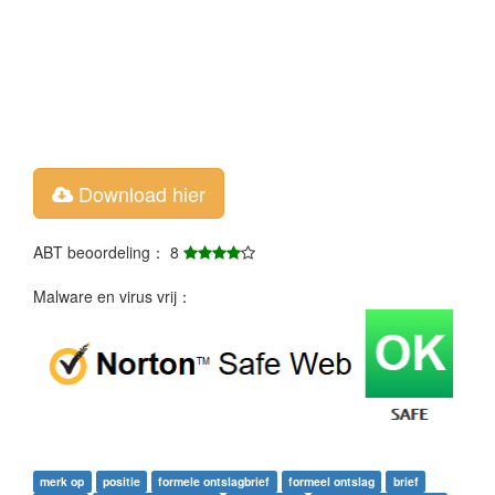
Download hier
ABT beoordeling： 8
Malware en virus vrij：
merk op
positie
formele ontslagbrief
formeel ontslag
brief