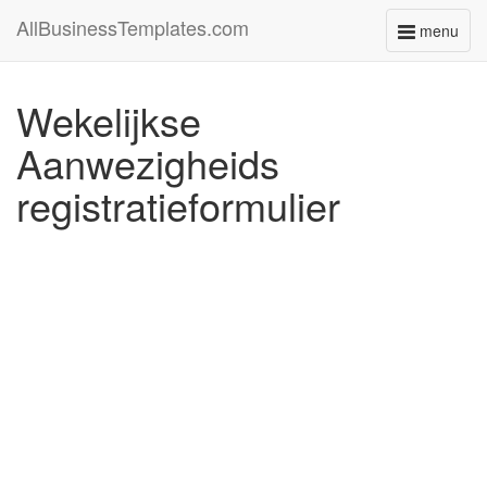
AllBusinessTemplates.com
menu
Toggle
navigati
Wekelijkse
Aanwezigheids
registratieformulier