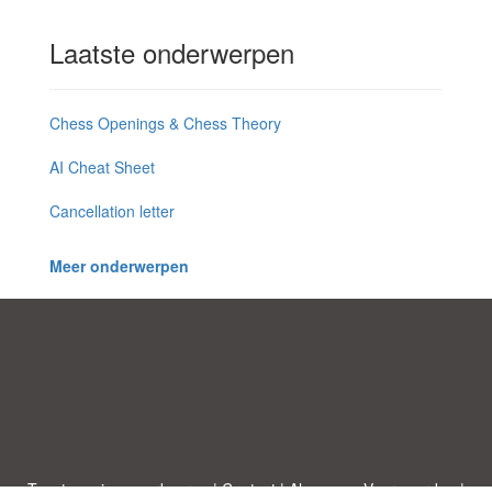
Laatste onderwerpen
Chess Openings & Chess Theory
AI Cheat Sheet
Cancellation letter
Meer onderwerpen
Toestemmingsvoorkeuren
|
Contact
|
Algemene Voorwaarden
|