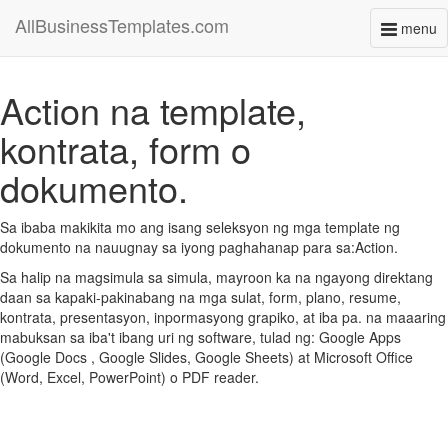
AllBusinessTemplates.com
menu
Toggl
naviga
Action na template,
kontrata, form o
dokumento.
Sa ibaba makikita mo ang isang seleksyon ng mga template ng
dokumento na nauugnay sa iyong paghahanap para sa:Action.
Sa halip na magsimula sa simula, mayroon ka na ngayong direktang
daan sa kapaki-pakinabang na mga sulat, form, plano, resume,
kontrata, presentasyon, inpormasyong grapiko, at iba pa. na maaaring
mabuksan sa iba't ibang uri ng software, tulad ng: Google Apps
(Google Docs , Google Slides, Google Sheets) at Microsoft Office
(Word, Excel, PowerPoint) o PDF reader.