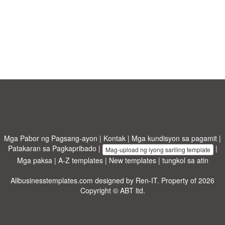
Mga Pabor ng Pagsang-ayon
|
Kontak
|
Mga kundisyon sa pagamit
|
Patakaran sa Pagkapribado
|
|
Mag-upload ng iyong sariling template
Mga paksa
|
A-Z templates
|
New templates
|
tungkol sa atin
Allbusinesstemplates.com
designed by
Ren-IT
. Property of 2026
Copyright © ABT ltd.