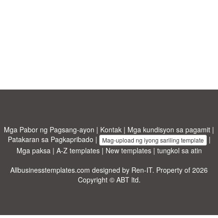
Mga Pabor ng Pagsang-ayon
|
Kontak
|
Mga kundisyon sa pagamit
|
Patakaran sa Pagkapribado
|
|
Mag-upload ng iyong sariling template
Mga paksa
|
A-Z templates
|
New templates
|
tungkol sa atin
Allbusinesstemplates.com
designed by
Ren-IT
. Property of 2026
Copyright © ABT ltd.