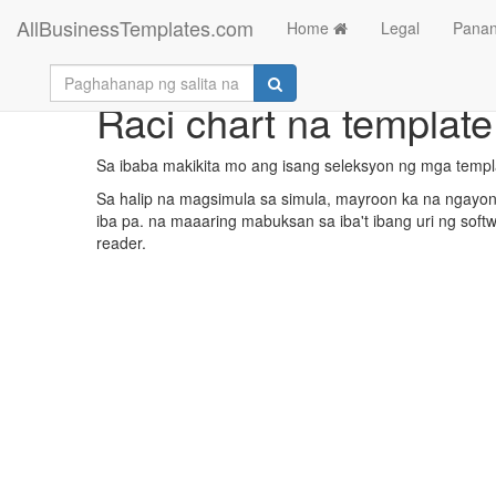
AllBusinessTemplates.com
Home
Legal
Panan
Raci chart na template
Sa ibaba makikita mo ang isang seleksyon ng mga templ
Sa halip na magsimula sa simula, mayroon ka na ngayong
iba pa. na maaaring mabuksan sa iba't ibang uri ng soft
reader.