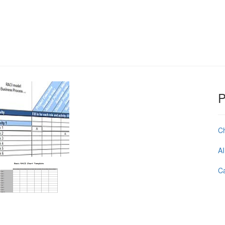
P
C
AI
Ca