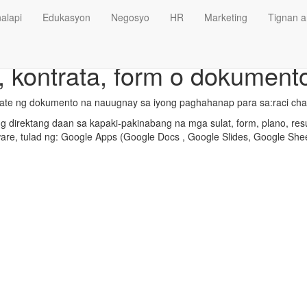
alapi
Edukasyon
Negosyo
HR
Marketing
Tignan a
, kontrata, form o dokument
ate ng dokumento na nauugnay sa iyong paghahanap para sa:raci char
 direktang daan sa kapaki-pakinabang na mga sulat, form, plano, res
ware, tulad ng: Google Apps (Google Docs , Google Slides, Google Shee