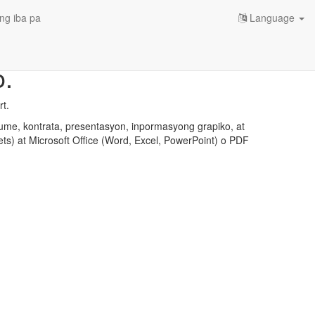
ng iba pa
Language
o.
t.
ume, kontrata, presentasyon, inpormasyong grapiko, at
ts) at Microsoft Office (Word, Excel, PowerPoint) o PDF