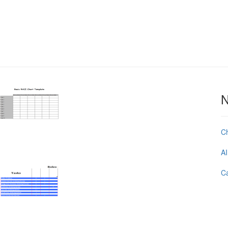
N
C
AI
Ca