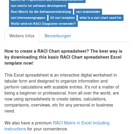
raci matrix for software development
Raci Matrix für die Softwareentwicklung
raci stakeholder
raci Interessengruppen
itil raci template
what is a raci chart used for
Wofür wird ein RACI Diagramm verwendet?
Weitere Infos
Bemerkungen
How to create a
RACI Chart spreadsheet
? The best way is
by downloading this basic
RACI Chart spreadsheet
Excel
template now!
This Excel spreadsheet is an interactive digital worksheet in
tabular form and designed to organize information and
perform calculations with scalable entries. It's not a matter of
being a beginner or professional, from all over the world, are
now using spreadsheets to create tables, calculations,
comparisons, overviews, etc for any personal or business
need.
We also have a premium
RACI Matrix in Excel including
instructions
for your convenience.