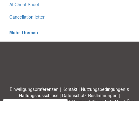
AI Cheat Sheet
Cancellation letter
Mehr Themen
Einwilligungspräferenzen
|
Kontakt
|
Nutzungsbedingungen &
Haftungsausschluss
|
Datenschutz-Bestimmungen
|
|
Themen
|
Blog
|
A-Z
|
Neu
|
Über
Laden Sie Ihre eigene Vorlage hoch
uns
Allbusinesstemplates.com
entworfen von
Ren-IT
. Property of 2026
Copyright © ABT ltd.