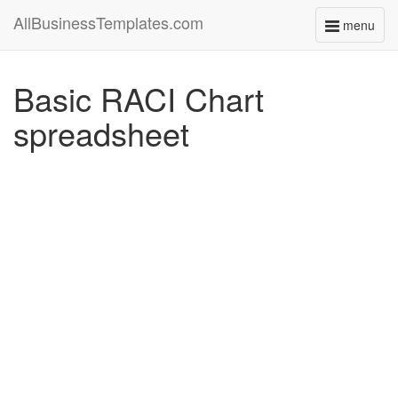
AllBusinessTemplates.com
menu
Toggle
navigati
Basic RACI Chart
spreadsheet