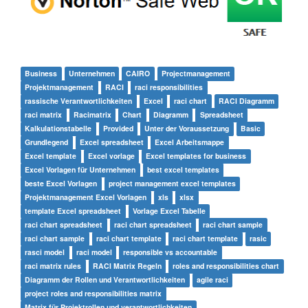
Business
Unternehmen
CAIRO
Projectmanagement
Projektmanagement
RACI
raci responsibilities
rassische Verantwortlichkeiten
Excel
raci chart
RACI Diagramm
raci matrix
Racimatrix
Chart
Diagramm
Spreadsheet
Kalkulationstabelle
Provided
Unter der Voraussetzung
Basic
Grundlegend
Excel spreadsheet
Excel Arbeitsmappe
Excel template
Excel vorlage
Excel templates for business
Excel Vorlagen für Unternehmen
best excel templates
beste Excel Vorlagen
project management excel templates
Projektmanagement Excel Vorlagen
xls
xlsx
template Excel spreadsheet
Vorlage Excel Tabelle
raci chart spreadsheet
raci chart spreadsheet
raci chart sample
raci chart sample
raci chart template
raci chart template
rasic
rasci model
raci model
responsible vs accountable
raci matrix rules
RACI Matrix Regeln
roles and responsibilities chart
Diagramm der Rollen und Verantwortlichkeiten
agile raci
project roles and responsibilities matrix
Matrix für Projektrollen und verantwortlichkeiten