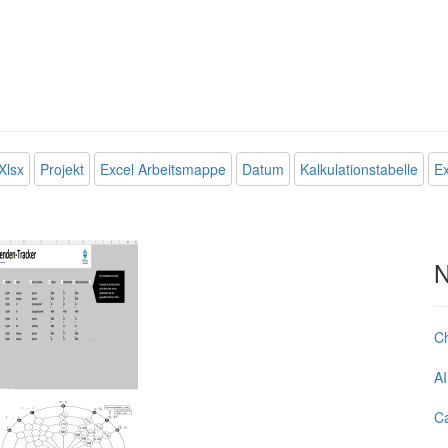
Xlsx
Projekt
Excel Arbeitsmappe
Datum
Kalkulationstabelle
Ex
N
C
AI
Ca