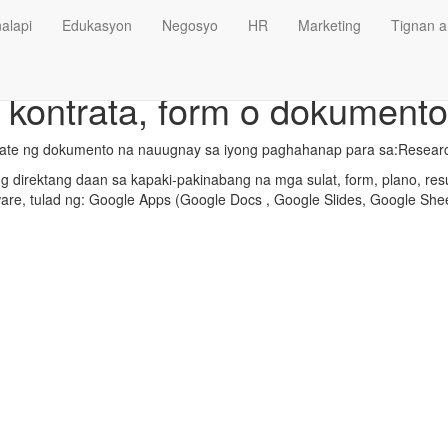
alapi
Edukasyon
Negosyo
HR
Marketing
Tignan a
 kontrata, form o dokumento
late ng dokumento na nauugnay sa iyong paghahanap para sa:Resear
 direktang daan sa kapaki-pakinabang na mga sulat, form, plano, res
ware, tulad ng: Google Apps (Google Docs , Google Slides, Google Shee