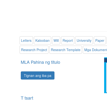
Letters
Kalooban
Will
Report
University
Paper
Research Project
Research Template
Mga Dokumento
MLA Pahina ng titulo
Tignan ang iba pa
T tsart