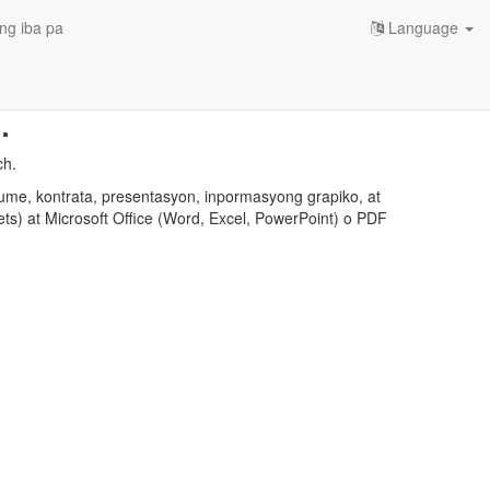
ng iba pa
Language
.
ch.
ume, kontrata, presentasyon, inpormasyong grapiko, at
ts) at Microsoft Office (Word, Excel, PowerPoint) o PDF