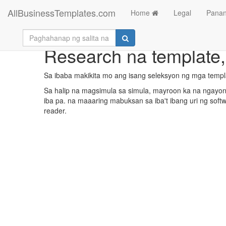
AllBusinessTemplates.com
Home
Legal
Panan
Research na template,
Sa ibaba makikita mo ang isang seleksyon ng mga temp
Sa halip na magsimula sa simula, mayroon ka na ngayong
iba pa. na maaaring mabuksan sa iba't ibang uri ng soft
reader.