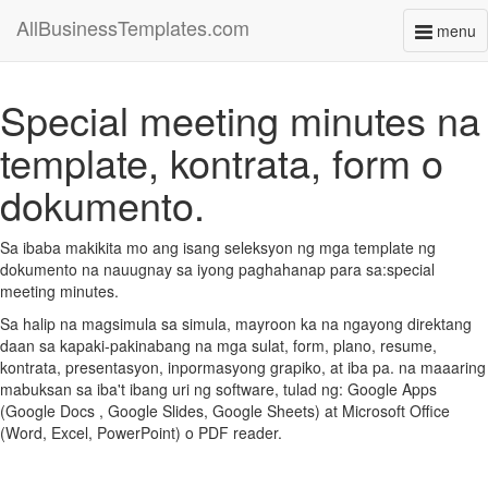
AllBusinessTemplates.com
menu
Toggl
naviga
Special meeting minutes na
template, kontrata, form o
dokumento.
Sa ibaba makikita mo ang isang seleksyon ng mga template ng
dokumento na nauugnay sa iyong paghahanap para sa:special
meeting minutes.
Sa halip na magsimula sa simula, mayroon ka na ngayong direktang
daan sa kapaki-pakinabang na mga sulat, form, plano, resume,
kontrata, presentasyon, inpormasyong grapiko, at iba pa. na maaaring
mabuksan sa iba't ibang uri ng software, tulad ng: Google Apps
(Google Docs , Google Slides, Google Sheets) at Microsoft Office
(Word, Excel, PowerPoint) o PDF reader.