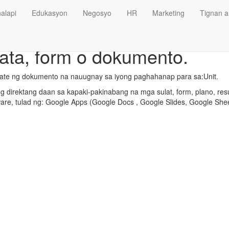
alapi
Edukasyon
Negosyo
HR
Marketing
Tignan a
rata, form o dokumento.
late ng dokumento na nauugnay sa iyong paghahanap para sa:Unit.
 direktang daan sa kapaki-pakinabang na mga sulat, form, plano, res
ware, tulad ng: Google Apps (Google Docs , Google Slides, Google Shee