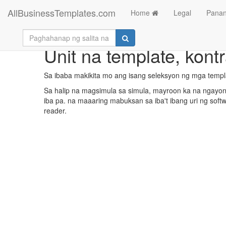
AllBusinessTemplates.com
Home
Legal
Panan
Unit na template, kont
Sa ibaba makikita mo ang isang seleksyon ng mga temp
Sa halip na magsimula sa simula, mayroon ka na ngayong
iba pa. na maaaring mabuksan sa iba't ibang uri ng soft
reader.