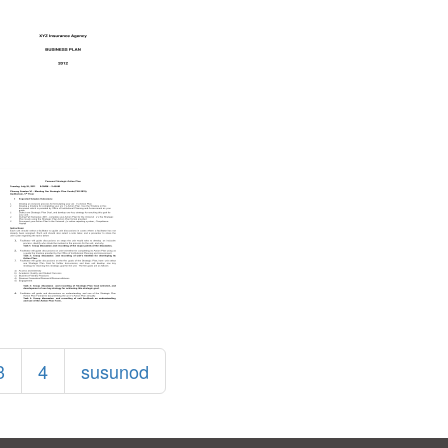
3
4
susunod