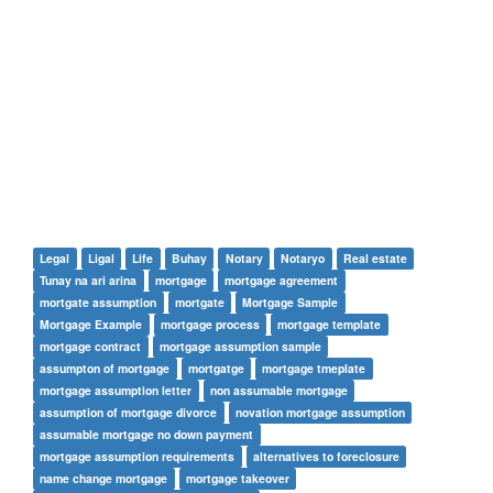
Legal
Ligal
Life
Buhay
Notary
Notaryo
Real estate
Tunay na ari arina
mortgage
mortgage agreement
mortgate assumption
mortgate
Mortgage Sample
Mortgage Example
mortgage process
mortgage template
mortgage contract
mortgage assumption sample
assumpton of mortgage
mortgatge
mortgage tmeplate
mortgage assumption letter
non assumable mortgage
assumption of mortgage divorce
novation mortgage assumption
assumable mortgage no down payment
mortgage assumption requirements
alternatives to foreclosure
name change mortgage
mortgage takeover