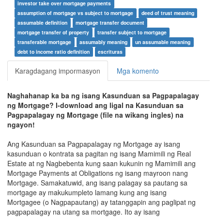
investor take over mortgage payments
assumption of mortgage vs subject to mortgage
deed of trust meaning
assumable definition
mortgage transfer document
mortgage transfer of property
transfer subject to mortgage
transferable mortgage
assumably meaning
un assumable meaning
debt to income ratio definition
escrituras
Karagdagang impormasyon
Mga komento
Naghahanap ka ba ng isang Kasunduan sa Pagpapalagay
ng Mortgage? I-download ang ligal na Kasunduan sa
Pagpapalagay ng Mortgage (file na wikang ingles) na
ngayon!
Ang Kasunduan sa Pagpapalagay ng Mortgage ay isang
kasunduan o kontrata sa pagitan ng isang Mamimili ng Real
Estate at ng Nagbebenta kung saan kukunin ng Mamimili ang
Mortgage Payments at Obligations ng isang mayroon nang
Mortgage. Samakatuwid, ang isang palagay sa pautang sa
mortgage ay makukumpleto lamang kung ang isang
Mortgagee (o Nagpapautang) ay tatanggapin ang paglipat ng
pagpapalagay na utang sa mortgage. Ito ay isang