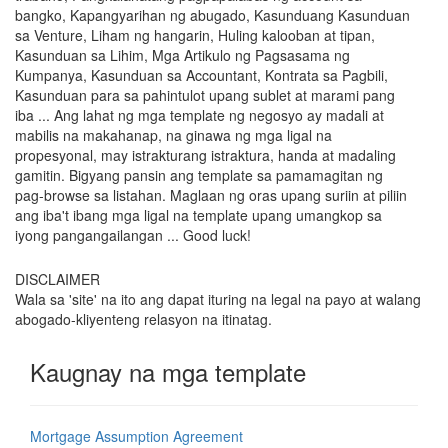
bangko, Kapangyarihan ng abugado, Kasunduang Kasunduan
sa Venture, Liham ng hangarin, Huling kalooban at tipan,
Kasunduan sa Lihim, Mga Artikulo ng Pagsasama ng
Kumpanya, Kasunduan sa Accountant, Kontrata sa Pagbili,
Kasunduan para sa pahintulot upang sublet at marami pang
iba ... Ang lahat ng mga template ng negosyo ay madali at
mabilis na makahanap, na ginawa ng mga ligal na
propesyonal, may istrakturang istraktura, handa at madaling
gamitin. Bigyang pansin ang template sa pamamagitan ng
pag-browse sa listahan. Maglaan ng oras upang suriin at piliin
ang iba't ibang mga ligal na template upang umangkop sa
iyong pangangailangan ... Good luck!
DISCLAIMER
Wala sa 'site' na ito ang dapat ituring na legal na payo at walang
abogado-kliyenteng relasyon na itinatag.
Kaugnay na mga template
Mortgage Assumption Agreement