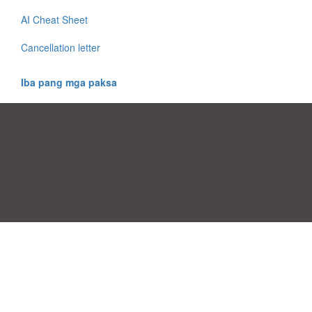
AI Cheat Sheet
Cancellation letter
Iba pang mga paksa
Mga Pabor ng Pagsang-ayon
|
Kontak
|
Mga kundisyon sa pagamit
|
Patakaran sa Pagkapribado
|
|
Mag-upload ng iyong sariling template
Mga paksa
|
A-Z templates
|
New templates
|
tungkol sa atin
Allbusinesstemplates.com
designed by
Ren-IT
. Property of 2026
Copyright © ABT ltd.