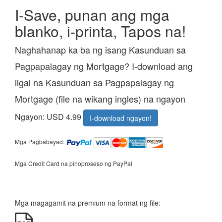
I-Save, punan ang mga
blanko, i-printa, Tapos na!
Naghahanap ka ba ng isang Kasunduan sa
Pagpapalagay ng Mortgage? I-download ang
ligal na Kasunduan sa Pagpapalagay ng
Mortgage (file na wikang ingles) na ngayon
Ngayon: USD 4.99
I-download ngayon!
Mga Pagbabayad:
Mga Credit Card na pinoproseso ng PayPal
Mga magagamit na premium na format ng file: