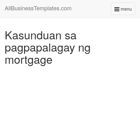
AllBusinessTemplates.com
menu
Toggle
navigati
Kasunduan sa
pagpapalagay ng
mortgage