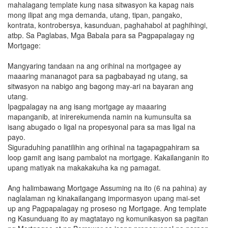
mahalagang template kung nasa sitwasyon ka kapag nais
mong ilipat ang mga demanda, utang, tipan, pangako,
kontrata, kontrobersya, kasunduan, paghahabol at paghihingi,
atbp. Sa Paglabas, Mga Babala para sa Pagpapalagay ng
Mortgage:
Mangyaring tandaan na ang orihinal na mortgagee ay
maaaring mananagot para sa pagbabayad ng utang, sa
sitwasyon na nabigo ang bagong may-ari na bayaran ang
utang.
Ipagpalagay na ang isang mortgage ay maaaring
mapanganib, at inirerekumenda namin na kumunsulta sa
isang abugado o ligal na propesyonal para sa mas ligal na
payo.
Siguraduhing panatilihin ang orihinal na tagapagpahiram sa
loop gamit ang isang pambalot na mortgage. Kakailanganin ito
upang matiyak na makakakuha ka ng pamagat.
Ang halimbawang Mortgage Assuming na ito (6 na pahina) ay
naglalaman ng kinakailangang impormasyon upang mai-set
up ang Pagpapalagay ng proseso ng Mortgage. Ang template
ng Kasunduang ito ay magtatayo ng komunikasyon sa pagitan