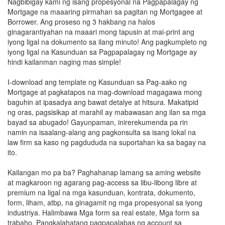
Nagbibigay kami ng isang propesyonal na Pagpapalagay ng
Mortgage na maaaring pirmahan sa pagitan ng Mortgagee at
Borrower. Ang proseso ng 3 hakbang na halos
ginagarantiyahan na maaari mong tapusin at mai-print ang
iyong ligal na dokumento sa ilang minuto! Ang pagkumpleto ng
iyong ligal na Kasunduan sa Pagpapalagay ng Mortgage ay
hindi kailanman naging mas simple!
I-download ang template ng Kasunduan sa Pag-aako ng
Mortgage at pagkatapos na mag-download magagawa mong
baguhin at ipasadya ang bawat detalye at hitsura. Makatipid
ng oras, pagsisikap at marahil ay mabawasan ang ilan sa mga
bayad sa abugado! Gayunpaman, inirerekumenda pa rin
namin na isaalang-alang ang pagkonsulta sa isang lokal na
law firm sa kaso ng pagdududa na suportahan ka sa bagay na
ito.
Kailangan mo pa ba? Paghahanap lamang sa aming website
at magkaroon ng agarang pag-access sa libu-libong libre at
premium na ligal na mga kasunduan, kontrata, dokumento,
form, liham, atbp, na ginagamit ng mga propesyonal sa iyong
industriya. Halimbawa Mga form sa real estate, Mga form sa
trabaho, Pangkalahatang pagpapalabas ng account sa