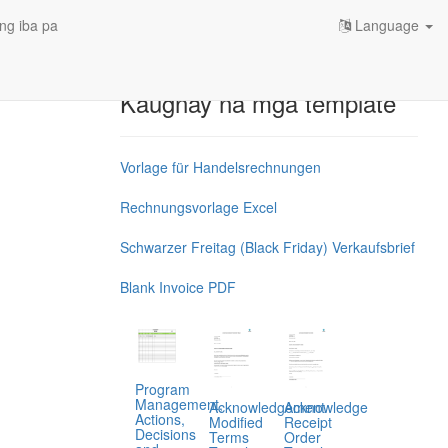
ng iba pa
Language
Kaugnay na mga template
Vorlage für Handelsrechnungen
Rechnungsvorlage Excel
Schwarzer Freitag (Black Friday) Verkaufsbrief
Blank Invoice PDF
Program
Management,
Acknowledgement
Acknowledge
Actions,
Modified
Receipt
Decisions
Terms
Order