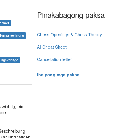
Pinakabagong paksa
e wort
Chess Openings & Chess Theory
oforma rechnung
AI Cheat Sheet
Cancellation letter
ungsvorlage
Iba pang mga paksa
wichtig, ein
ese
Beschreibung,
Zahlung tätigen