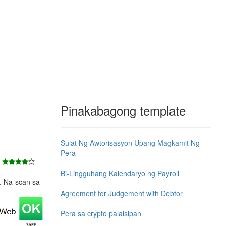
Pinakabagong template
Sulat Ng Awtorisasyon Upang Magkamit Ng
Pera
8
Bi-Lingguhang Kalendaryo ng Payroll
e. Na-scan sa
Agreement for Judgement with Debtor
Pera sa crypto palaisipan