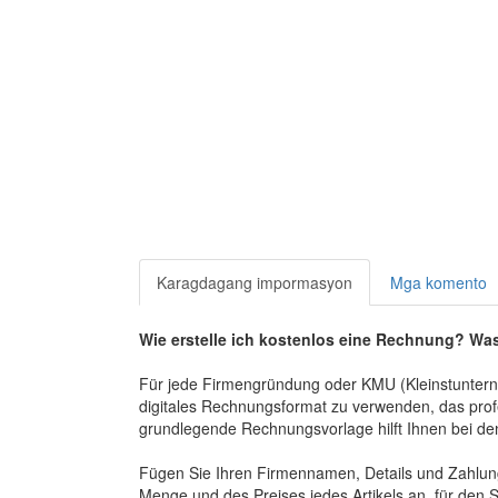
Karagdagang impormasyon
Mga komento
Wie erstelle ich kostenlos eine Rechnung? Wa
Für jede Firmengründung oder KMU (Kleinstunterneh
digitales Rechnungsformat zu verwenden, das prof
grundlegende Rechnungsvorlage hilft Ihnen bei den
Fügen Sie Ihren Firmennamen, Details und Zahlungs
Menge und des Preises jedes Artikels an, für den