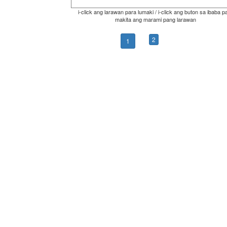
i-click ang larawan para lumaki / i-click ang buton sa ibaba p
makita ang marami pang larawan
2
1