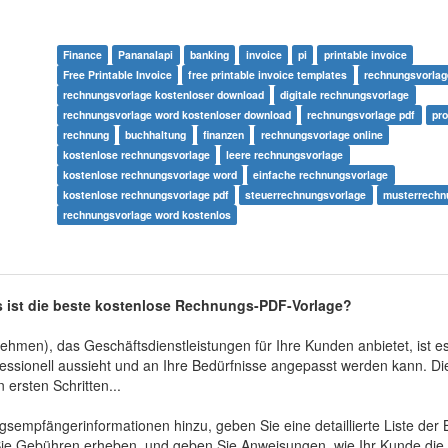
Finance
Pananalapi
banking
invoice
pi
printable invoice
Free Printable Invoice
free printable invoice templates
rechnungsvorlag
rechnungsvorlage kostenloser download
digitale rechnungsvorlage
rechnungsvorlage word kostenloser download
rechnungsvorlage pdf
pr
rechnung
buchhaltung
finanzen
rechnungsvorlage online
kostenlose rechnungsvorlage
leere rechnungsvorlage
kostenlose rechnungsvorlage word
einfache rechnungsvorlage
kostenlose rechnungsvorlage pdf
steuerrechnungsvorlage
musterrechn
rechnungsvorlage word kostenlos
s ist die beste kostenlose Rechnungs-PDF-Vorlage?
men), das Geschäftsdienstleistungen für Ihre Kunden anbietet, ist es 
essionell aussieht und an Ihre Bedürfnisse angepasst werden kann. Di
 ersten Schritten...
empfängerinformationen hinzu, geben Sie eine detaillierte Liste der 
 Sie Gebühren erheben, und geben Sie Anweisungen, wie Ihr Kunde die 