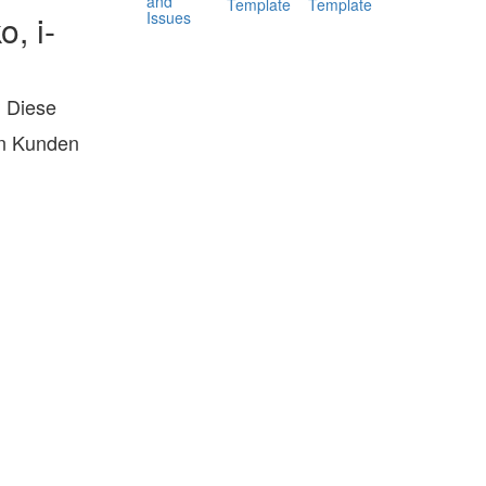
and
Template
Template
Issues
, i-
? Diese
en Kunden