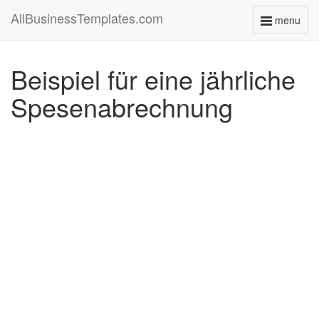
AllBusinessTemplates.com
menu
Toggle
navigati
Beispiel für eine jährliche
Spesenabrechnung