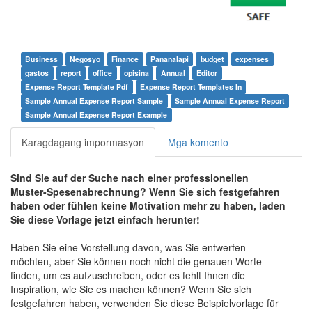
Business
Negosyo
Finance
Pananalapi
budget
expenses
gastos
report
office
opisina
Annual
Editor
Expense Report Template Pdf
Expense Report Templates In
Sample Annual Expense Report Sample
Sample Annual Expense Report
Sample Annual Expense Report Example
Karagdagang impormasyon
Mga komento
Sind Sie auf der Suche nach einer professionellen
Muster-Spesenabrechnung? Wenn Sie sich festgefahren
haben oder fühlen keine Motivation mehr zu haben, laden
Sie diese Vorlage jetzt einfach herunter!
Haben Sie eine Vorstellung davon, was Sie entwerfen
möchten, aber Sie können noch nicht die genauen Worte
finden, um es aufzuschreiben, oder es fehlt Ihnen die
Inspiration, wie Sie es machen können? Wenn Sie sich
festgefahren haben, verwenden Sie diese Beispielvorlage für