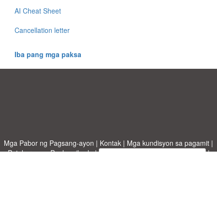
AI Cheat Sheet
Cancellation letter
Iba pang mga paksa
Mga Pabor ng Pagsang-ayon
|
Kontak
|
Mga kundisyon sa pagamit
|
Patakaran sa Pagkapribado
|
|
Mag-upload ng iyong sariling template
Mga paksa
|
A-Z templates
|
New templates
|
tungkol sa atin
Allbusinesstemplates.com
designed by
Ren-IT
. Property of 2026
Copyright © ABT ltd.