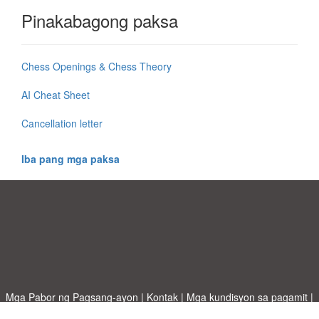
Pinakabagong paksa
Chess Openings & Chess Theory
AI Cheat Sheet
Cancellation letter
Iba pang mga paksa
Mga Pabor ng Pagsang-ayon
|
Kontak
|
Mga kundisyon sa pagamit
|
Patakaran sa Pagkapribado
|
|
Mag-upload ng iyong sariling template