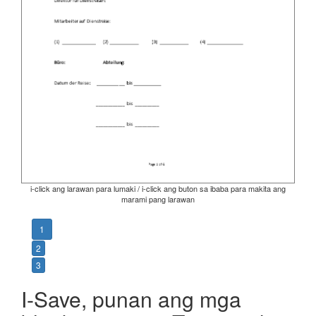
i-click ang larawan para lumaki / i-click ang buton sa ibaba para makita ang
marami pang larawan
1
2
3
I-Save, punan ang mga