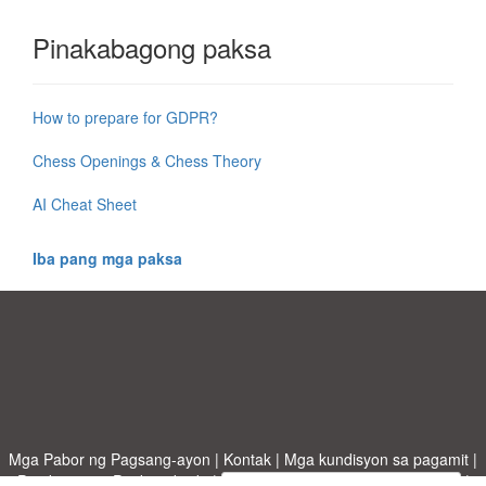
Pinakabagong paksa
How to prepare for GDPR?
Chess Openings & Chess Theory
AI Cheat Sheet
Iba pang mga paksa
Mga Pabor ng Pagsang-ayon
|
Kontak
|
Mga kundisyon sa pagamit
|
Patakaran sa Pagkapribado
|
|
Mag-upload ng iyong sariling template