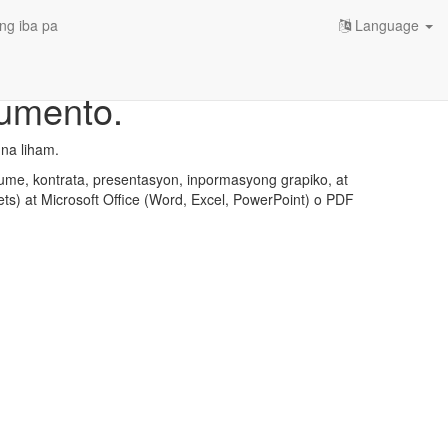
ng iba pa
Language
kumento.
na liham.
ume, kontrata, presentasyon, inpormasyong grapiko, at
ts) at Microsoft Office (Word, Excel, PowerPoint) o PDF