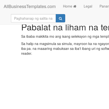
AllBusinessTemplates.com
Home
Legal
Panan
Pabalat na liham na te
Sa ibaba makikita mo ang isang seleksyon ng mga temp
Sa halip na magsimula sa simula, mayroon ka na ngayong
iba pa. na maaaring mabuksan sa iba't ibang uri ng soft
reader.