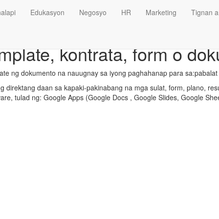
alapi
Edukasyon
Negosyo
HR
Marketing
Tignan a
mplate, kontrata, form o do
late ng dokumento na nauugnay sa iyong paghahanap para sa:pabalat 
 direktang daan sa kapaki-pakinabang na mga sulat, form, plano, res
ware, tulad ng: Google Apps (Google Docs , Google Slides, Google Shee