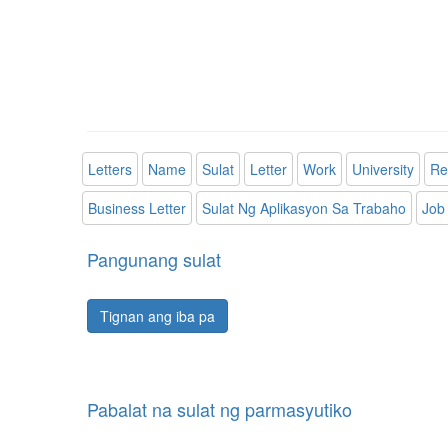
Letters
Name
Sulat
Letter
Work
University
Re
Business Letter
Sulat Ng Aplikasyon Sa Trabaho
Job 
Pangunang sulat
Tignan ang iba pa
Pabalat na sulat ng parmasyutiko