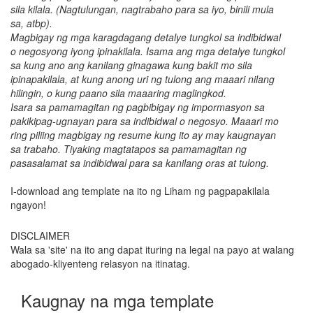
sila kilala. (Nagtulungan, nagtrabaho para sa iyo, binili mula
sa, atbp).
Magbigay ng mga karagdagang detalye tungkol sa indibidwal
o negosyong iyong ipinakilala. Isama ang mga detalye tungkol
sa kung ano ang kanilang ginagawa kung bakit mo sila
ipinapakilala, at kung anong uri ng tulong ang maaari nilang
hilingin, o kung paano sila maaaring maglingkod.
Isara sa pamamagitan ng pagbibigay ng impormasyon sa
pakikipag-ugnayan para sa indibidwal o negosyo. Maaari mo
ring piliing magbigay ng resume kung ito ay may kaugnayan
sa trabaho. Tiyaking magtatapos sa pamamagitan ng
pasasalamat sa indibidwal para sa kanilang oras at tulong.
I-download ang template na ito ng Liham ng pagpapakilala
ngayon!
DISCLAIMER
Wala sa 'site' na ito ang dapat ituring na legal na payo at walang
abogado-kliyenteng relasyon na itinatag.
Kaugnay na mga template