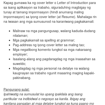
Kapag gumawa ka ng cover letter o Letter of Introduction para
sa isang aplikasyon sa trabaho, siguraduhing magbigay ng
tunay at tamang impormasyon (hindi anumang maling
impormasyon) sa iyong cover letter (at Resume). Mahalaga rin
na iwasan ang mga sumusunod na karaniwang pagkakamali:
Malinaw na mga pangungusap, walang kaduda-dudang
nilalaman;
Mga pagkakamali sa spelling at grammar;
Pag-address ng iyong cover letter sa maling tao;
Mga negatibong komento tungkol sa mga nakaraang
employer;
Isaalang-alang ang pagdaragdag ng mga inaasahan sa
suweldo;
Magdagdag ng mga personal na detalye na walang
kaugnayan sa trabaho ngunit maaaring maging kapaki-
pakinabang.
Pangunang sulat:
Ipahiwatig na sumusulat ka upang ipakilala ang isang
partikular na indibidwal o negosyo sa kanila. Ibigay ang
kanilang pangalan at mga detalye tungkol sa kung paano mo