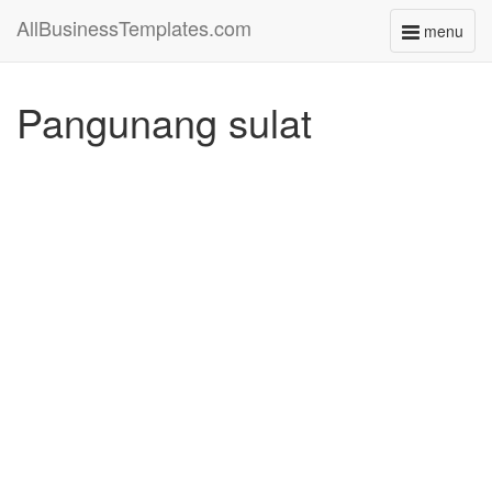
AllBusinessTemplates.com
menu
Toggle
navigati
Pangunang sulat