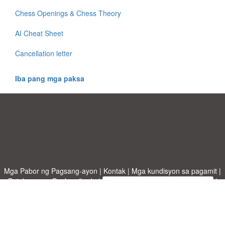
Chess Openings & Chess Theory
AI Cheat Sheet
Cancellation letter
Iba pang mga paksa
Mga Pabor ng Pagsang-ayon
|
Kontak
|
Mga kundisyon sa pagamit
|
Patakaran sa Pagkapribado
|
|
Mag-upload ng iyong sariling template
Mga paksa
|
A-Z templates
|
New templates
|
tungkol sa atin
Allbusinesstemplates.com
designed by
Ren-IT
. Property of 2026
Copyright © ABT ltd.