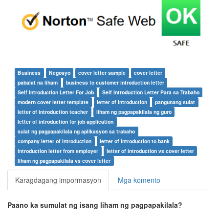
Business
Negosyo
cover letter sample
cover letter
pabalat na liham
business to customer introduction letter
Self Introduction Letter For Job
Self Introduction Letter Para sa Trabaho
modern cover letter template
letter of introduction
pangunang sulat
letter of introduction teacher
liham ng pagpapakilala ng guro
letter of introduction for job application
sulat ng pagpapakilala ng aplikasyon sa trabaho
company letter of introduction
letter of introduction to bank
introduction letter from employer
letter of introduction vs cover letter
liham ng pagpapakilala vs cover letter
Karagdagang impormasyon
Mga komento
Paano ka sumulat ng isang liham ng pagpapakilala?