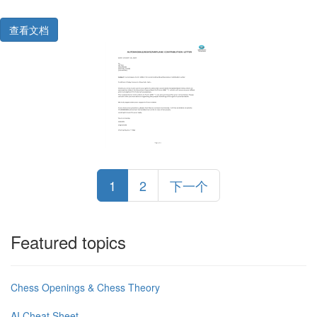
查看文档
1
2
下一个
Featured topics
Chess Openings & Chess Theory
AI Cheat Sheet