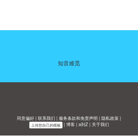
知音难觅
同意偏好
|
联系我们
|
服务条款和免责声明
|
隐私政策
|
|
博客
|
a到Z
|
关于我们
上传您自己的模板
Allbusinesstemplates.com
是由
Ren-IT
于 2026 开发的网站 © ABT ltd.