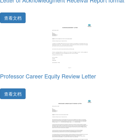
Letter of Acknowledgment Receival Report format
查看文档
Professor Career Equity Review Letter
查看文档