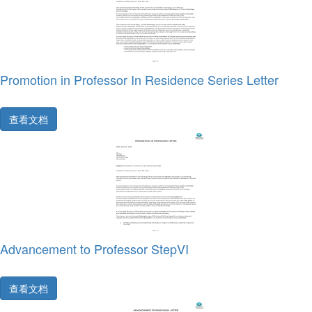
Promotion in Professor In Residence Series Letter
查看文档
Advancement to Professor StepVI
查看文档