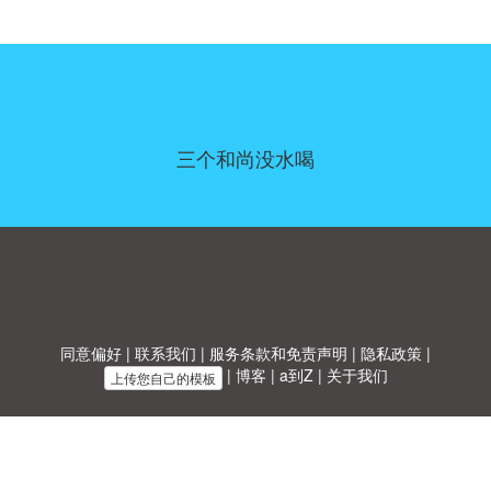
三个和尚没水喝
同意偏好
|
联系我们
|
服务条款和免责声明
|
隐私政策
|
|
博客
|
a到Z
|
关于我们
上传您自己的模板
Allbusinesstemplates.com
是由
Ren-IT
于 2026 开发的网站 © ABT ltd.