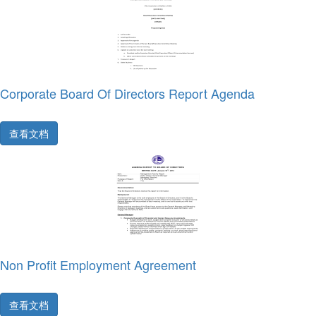
Corporate Board Of Directors Report Agenda
查看文档
Non Profit Employment Agreement
查看文档