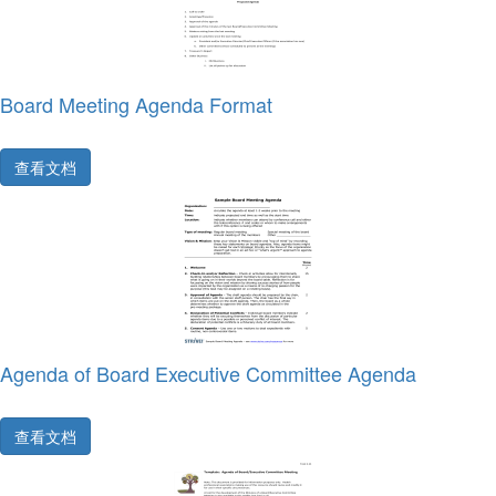
Board Meeting Agenda Format
查看文档
Agenda of Board Executive Committee Agenda
查看文档