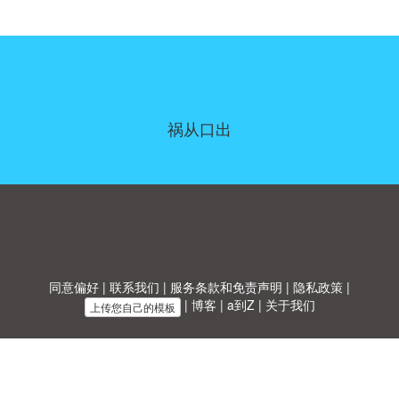
祸从口出
同意偏好
|
联系我们
|
服务条款和免责声明
|
隐私政策
|
|
博客
|
a到Z
|
关于我们
上传您自己的模板
Allbusinesstemplates.com
是由
Ren-IT
于 2026 开发的网站 © ABT ltd.