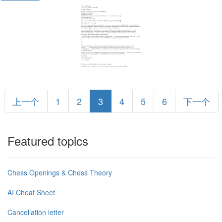
上一个
1
2
3
4
5
6
下一个
Featured topics
Chess Openings & Chess Theory
AI Cheat Sheet
Cancellation letter