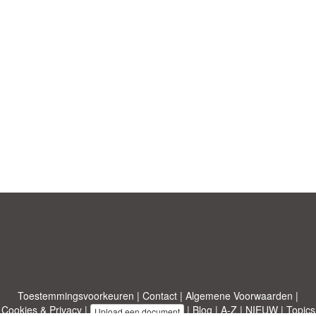
Toestemmingsvoorkeuren
|
Contact
|
Algemene Voorwaarden
|
Cookies & Privacy
|
|
Blog
|
A-Z
|
NIEUW
|
Topics
Upload een document