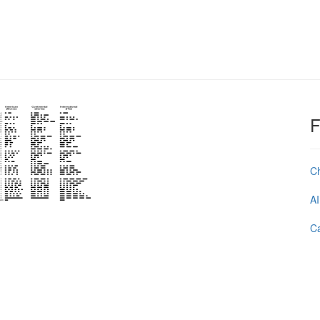
F
C
AI
Ca