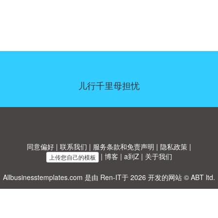
儿行千里母担忧
同意偏好
|
联系我们
|
服务条款和免责声明
|
隐私政策
|
|
博客
|
a到Z
|
关于我们
上传您自己的模板
Allbusinesstemplates.com
是由
Ren-IT
于 2026 开发的网站 © ABT ltd.