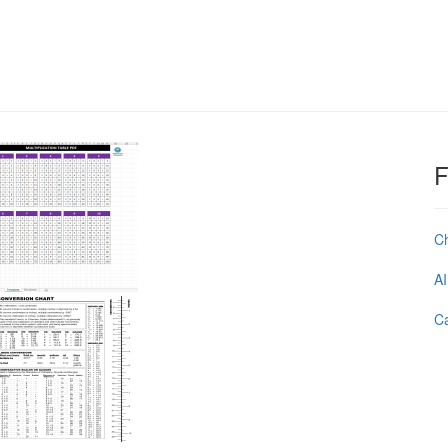
F
C
AI
Ca