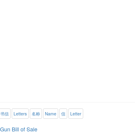
书信
Letters
名称
Name
信
Letter
Gun Bill of Sale