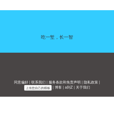
吃一堑，长一智
同意偏好
|
联系我们
|
服务条款和免责声明
|
隐私政策
|
|
博客
|
a到Z
|
关于我们
上传您自己的模板
Allbusinesstemplates.com
是由
Ren-IT
于 2026 开发的网站 © ABT ltd.