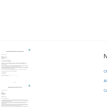
N
C
AI
Ca