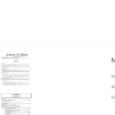
N
C
AI
Ca