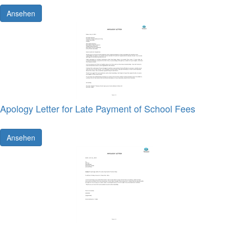
Ansehen
Apology Letter for Late Payment of School Fees
Ansehen