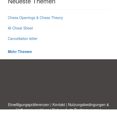
Neueste Themen
Chess Openings & Chess Theory
AI Cheat Sheet
Cancellation letter
Mehr Themen
Einwilligungspräferenzen
|
Kontakt
|
Nutzungsbedingungen &
Haftungsausschluss
|
Datenschutz-Bestimmungen
|
|
Themen
|
Blog
|
A-Z
|
Neu
|
Über
Laden Sie Ihre eigene Vorlage hoch