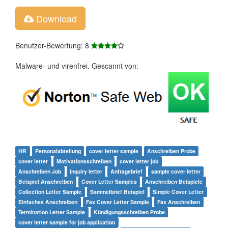
Download
Benutzer-Bewertung: 8
Malware- und virenfrei. Gescannt von:
HR
Personalabteilung
cover letter sample
Anschreiben Probe
cover letter
Motivationsschreiben
cover letter job
Anschreiben Job
inquiry letter
Anfragebrief
sample cover letter
Beispiel Anschreiben
Cover Letter Samples
Anschreiben Beispiele
Collection Letter Sample
Sammelbrief Beispiel
Simple Cover Letter
Einfaches Anschreiben
Fax Cover Letter Sample
Fax Anschreiben
Termination Letter Sample
Kündigungsschreiben Probe
cover letter sample for job application