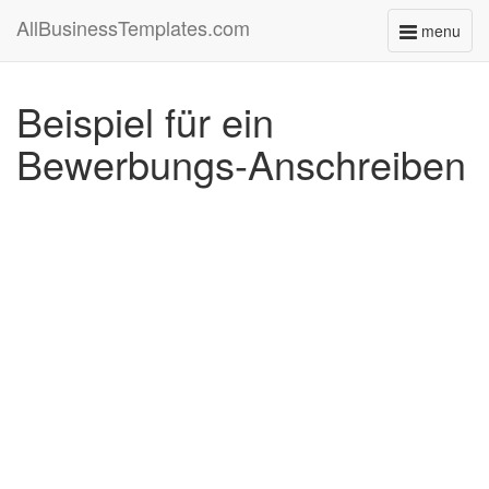
AllBusinessTemplates.com
menu
Toggle
navigati
Beispiel für ein
Bewerbungs-Anschreiben