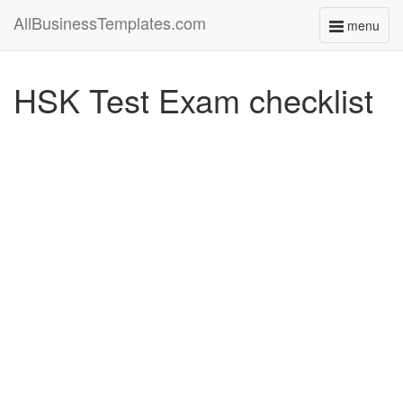
AllBusinessTemplates.com
menu
Toggle
navigati
HSK Test Exam checklist