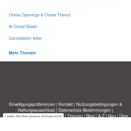
Chess Openings & Chess Theory
AI Cheat Sheet
Cancellation letter
Mehr Themen
Einwilligungspräferenzen
|
Kontakt
|
Nutzungsbedingungen &
Haftungsausschluss
|
Datenschutz-Bestimmungen
|
|
Themen
|
Blog
|
A-Z
|
Neu
|
Über
Laden Sie Ihre eigene Vorlage hoch
uns