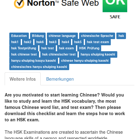
Education
Bildung
chinese language
chinesische Sprache
hsk
hsk1
hsk2
hsk6
hsk3
hsk4
hsk5
hsk test exam
hsk Testprüfung
hsk test
hsk exam
HSK Prüfung
hsk chinese test
hsk chinesischer test
hanyu shuiping kaoshi
hanyu shuiping kouyu kaoshi
chinese hanyu shuiping kaoshi
chinesisches hanyu shuiping kaoshi
Weitere Infos
Bemerkungen
Are you motivated to start learning Chinese? Would you
like to study and learn the HSK vocabulary, the most
famous Chinese word list, and test exam? Then please
download this checklist and learn the steps how to work
to an HSK exam.
The HSK Examinations are created to ascertain the Chinese
language skills of a person and respected worldwide.