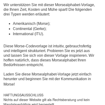
Wir unterstützen Sie mit dieser Morsealphabet-Vorlage,
die Ihnen Zeit, Kosten und Mühe spart! Die folgenden
drei Typen werden erläutert:
Amerikanisch (Morse);
Continental (Gerke);
International (ITU).
Diese Morse-Codevorlage ist intuitiv, gebrauchsfertig
und intelligent strukturiert. Probieren Sie es jetzt aus
und lassen Sie sich von dieser Vorlage inspirieren. Wir
hoffen natürlich, dass dieses Morsealphabet Ihren
Bedürfnissen entspricht.
Laden Sie diese Morsealphabet-Vorlage jetzt einfach
herunter und beginnen Sie mit der Kommunikation in
Morse!
HAFTUNGSAUSSCHLUSS
Nichts auf dieser Website gilt als Rechtsberatung und kein
Mandatsverhältnis wird hergestellt.