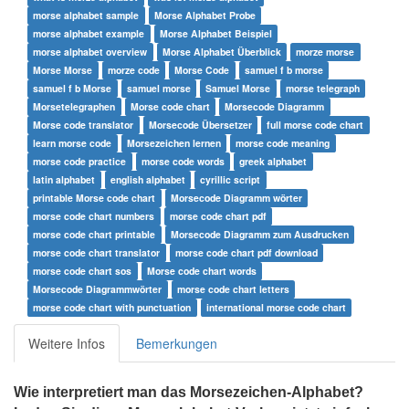
morse alphabet sample
Morse Alphabet Probe
morse alphabet example
Morse Alphabet Beispiel
morse alphabet overview
Morse Alphabet Überblick
morze morse
Morse Morse
morze code
Morse Code
samuel f b morse
samuel f b Morse
samuel morse
Samuel Morse
morse telegraph
Morsetelegraphen
Morse code chart
Morsecode Diagramm
Morse code translator
Morsecode Übersetzer
full morse code chart
learn morse code
Morsezeichen lernen
morse code meaning
morse code practice
morse code words
greek alphabet
latin alphabet
english alphabet
cyrillic script
printable Morse code chart
Morsecode Diagramm wörter
morse code chart numbers
morse code chart pdf
morse code chart printable
Morsecode Diagramm zum Ausdrucken
morse code chart translator
morse code chart pdf download
morse code chart sos
Morse code chart words
Morsecode Diagrammwörter
morse code chart letters
morse code chart with punctuation
international morse code chart
Weitere Infos
Bemerkungen
Wie interpretiert man das Morsezeichen-Alphabet?