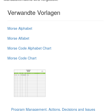
Verwandte Vorlagen
Morse Alphabet
Morse Alfabet
Morse Code Alphabet Chart
Morse Code Chart
Program Management, Actions, Decisions and Issues