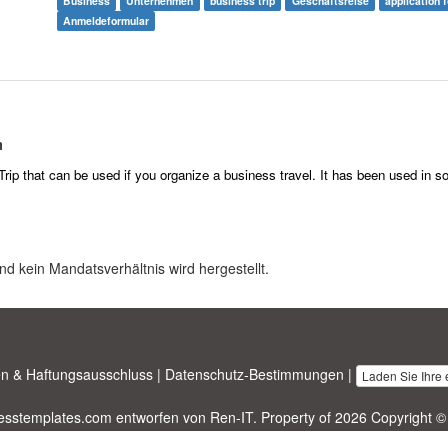
Business
Unternehmen
business trip
Geschäftsreise
application 
Anmeldeformular
m
rip that
can be used
if you organize a business travel. It has been used in 
nd kein Mandatsverhältnis wird hergestellt.
n & Haftungsausschluss
|
Datenschutz-Bestimmungen
|
Laden Sie Ihre
nesstemplates.com
entworfen von
Ren-IT
. Property of 2026 Copyright ©