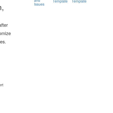
and
Template
Template
Issues
n,
fter
tomize
tes.
rt