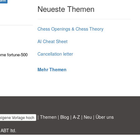
form
Neueste Themen
Chess Openings & Chess Theory
AI Cheat Sheet
Cancellation letter
some fortune-500
Mehr Themen
|
Themen
|
Blog
|
A-Z
|
Neu
|
Über uns
 eigene Vorlage hoch
 ABT ltd.