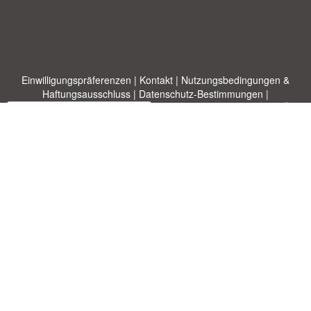
Einwilligungspräferenzen
|
Kontakt
|
Nutzungsbedingungen &
Haftungsausschluss
|
Datenschutz-Bestimmungen
|
|
Themen
|
Blog
|
A-Z
|
Neu
|
Über
Laden Sie Ihre eigene Vorlage hoch
uns
Allbusinesstemplates.com
entworfen von
Ren-IT
. Property of 2026
Copyright © ABT ltd.