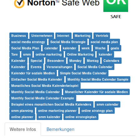
Business
Unternehmen
Internet
Marketing
Vertrieb
social media strategy
Social Media Strategie
social media plan
Social Media Plan
calendar
kalender
week
Woche
goals
Tore
smm
online marketing
Online Marketing
kalender
Kalender
Special
Besondere
Monday
Montag
Calendars
Kalender
Events
Veranstaltungen
Social Media Calendar
Kalender für soziale Medien
Simple Social Media Calendar
Einfacher Social Media Kalender
Monthly Social Media Calendar Sample
Monatliches Social Media Kalenderbeispiel
Monthly Social Media Calendar
Monatlicher Kalender für soziale Medien
Monthly Social Media Calendar Example
Beispiel eines monatlichen Social Media Kalenders
smm calendar
smm planning
online marketing planner
online strategy plan
online planner
smm kalender
online strategieplan
Weitere Infos
Bemerkungen