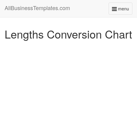
AllBusinessTemplates.com
menu
Toggle
navigati
Lengths Conversion Chart