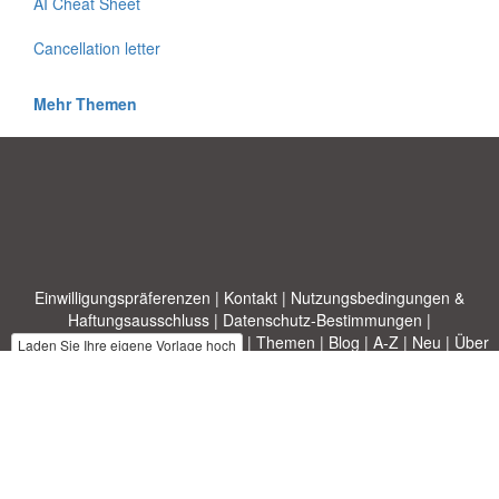
AI Cheat Sheet
Cancellation letter
Mehr Themen
Einwilligungspräferenzen
|
Kontakt
|
Nutzungsbedingungen &
Haftungsausschluss
|
Datenschutz-Bestimmungen
|
|
Themen
|
Blog
|
A-Z
|
Neu
|
Über
Laden Sie Ihre eigene Vorlage hoch
uns
Allbusinesstemplates.com
entworfen von
Ren-IT
. Property of 2026
Copyright © ABT ltd.