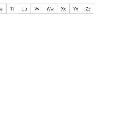
Ss
Tt
Uu
Vv
Ww
Xx
Yy
Zz