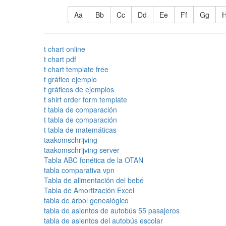
Aa
Bb
Cc
Dd
Ee
Ff
Gg
t chart online
t chart pdf
t chart template free
t gráfico ejemplo
t gráficos de ejemplos
t shirt order form template
t tabla de comparación
t tabla de comparación
t tabla de matemáticas
taakomschrijving
taakomschrijving server
Tabla ABC fonética de la OTAN
tabla comparativa vpn
Tabla de alimentación del bebé
Tabla de Amortización Excel
tabla de árbol genealógico
tabla de asientos de autobús 55 pasajeros
tabla de asientos del autobús escolar