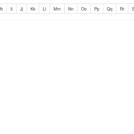
Hh
Ii
Jj
Kk
Ll
Mm
Nn
Oo
Pp
Qq
Rr