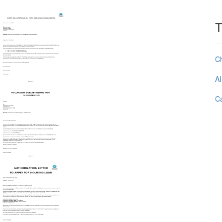
T
C
AI
Ca