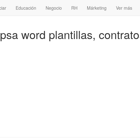
ciar
Educación
Negocio
RH
Márketing
Ver más
 psa word plantillas, contrat