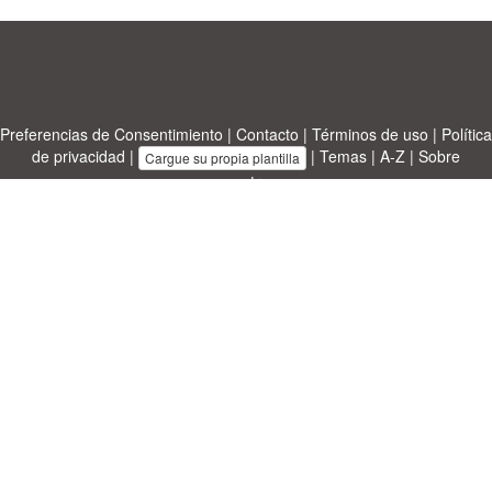
Preferencias de Consentimiento
|
Contacto
|
Términos de uso
|
Política
de privacidad
|
|
Temas
|
A-Z
|
Sobre
Cargue su propia plantilla
nosotras
Allbusinesstemplates.com
designed by
Ren-IT
. Property: 2026
Copyright © ABT ltd.