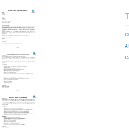
T
C
AI
Ca