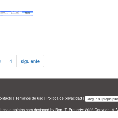
3
4
siguiente
ontacto
|
Términos de uso
|
Política de privacidad
|
Cargue su propia plant
sinesstemplates.com
designed by
Ren-IT
. Property: 2026 Copyright © A