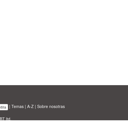
|
Temas
|
A-Z
|
Sobre nosotras
illa
BT ltd.