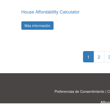
House Affordability Calculator
Más información
1
2
Preferencias de Consentimiento
|
C
Allbu