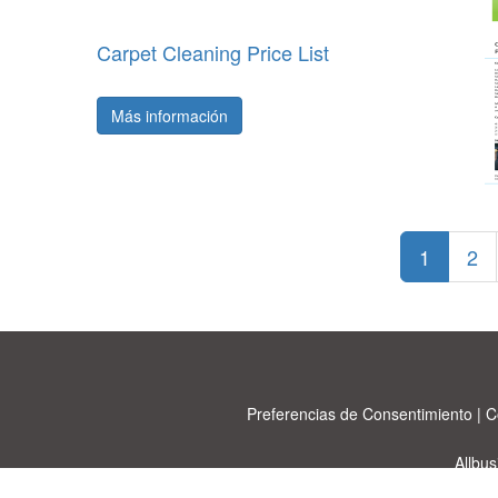
Carpet Cleaning Price List
Más información
1
2
Preferencias de Consentimiento
|
C
Allbu