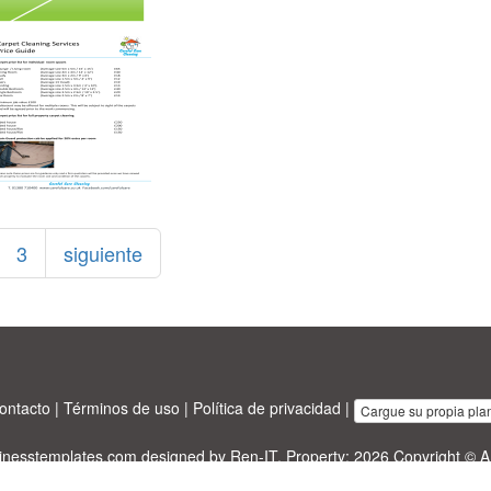
3
siguiente
ontacto
|
Términos de uso
|
Política de privacidad
|
Cargue su propia plant
sinesstemplates.com
designed by
Ren-IT
. Property: 2026 Copyright © A