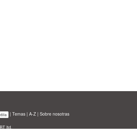
|
Temas
|
A-Z
|
Sobre nosotras
illa
BT ltd.