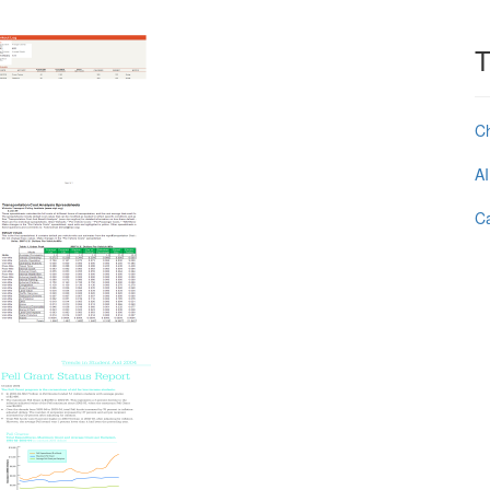
T
C
AI
Ca