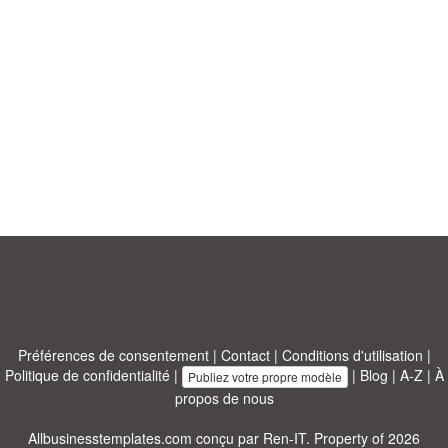
Préférences de consentement
|
Contact
|
Conditions d'utilisation
|
Politique de confidentialité
|
|
Blog
|
A-Z
|
À
Publiez votre propre modèle
propos de nous
Allbusinesstemplates.com
conçu par
Ren-IT
. Property of 2026