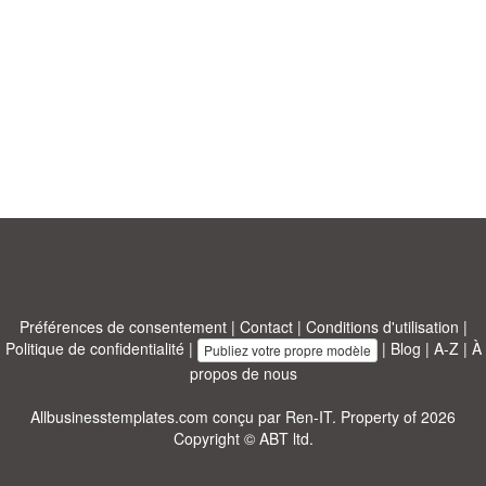
Préférences de consentement
|
Contact
|
Conditions d'utilisation
|
Politique de confidentialité
|
|
Blog
|
A-Z
|
À
Publiez votre propre modèle
propos de nous
Allbusinesstemplates.com
conçu par
Ren-IT
. Property of 2026
Copyright © ABT ltd.