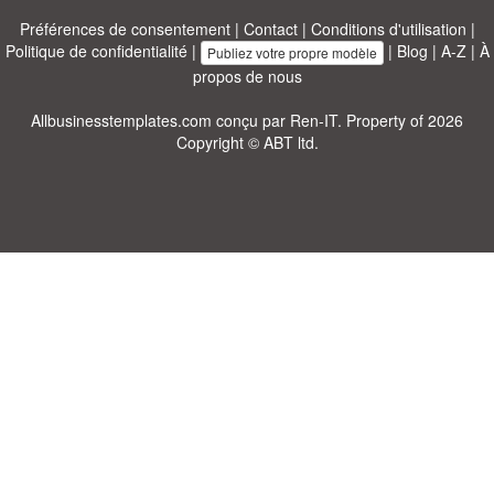
Préférences de consentement
|
Contact
|
Conditions d'utilisation
|
Politique de confidentialité
|
|
Blog
|
A-Z
|
À
Publiez votre propre modèle
propos de nous
Allbusinesstemplates.com
conçu par
Ren-IT
. Property of 2026
Copyright © ABT ltd.