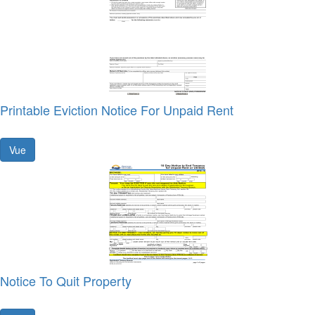
Printable Eviction Notice For Unpaid Rent
Vue
Notice To Quit Property