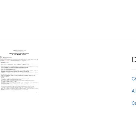
D
C
AI
Ca