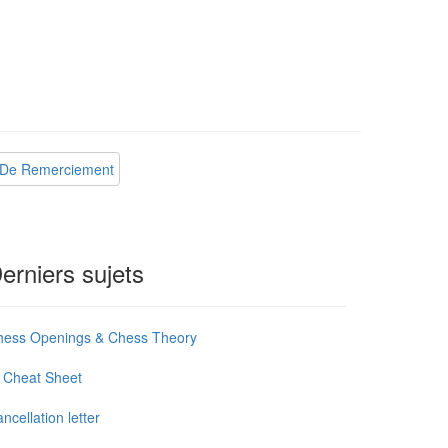
e De Remerciement
erniers sujets
hess Openings & Chess Theory
 Cheat Sheet
ncellation letter